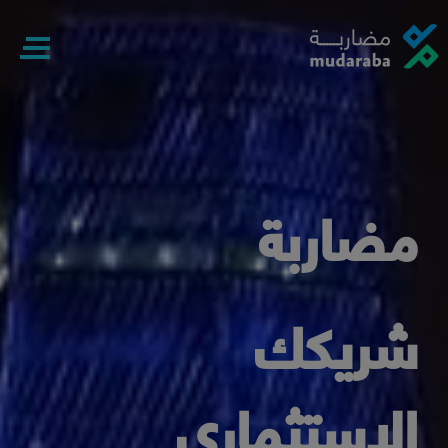
×
مضاربة
شريكك
الاستثماري