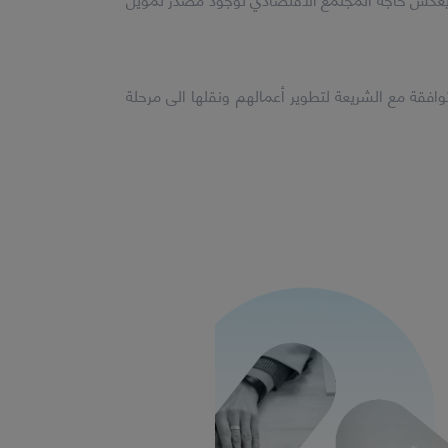
الجماعي من المتوقع ان تصل الى ١٤٢ مليار دولار قبل عام ٢٠٢٢. حجم هذا النمو يعكس حاجة المجتمع الاقتصادي لوجود مصدر تمويل
أصحابها عن حلول تمويلية متوافقة مع الشريعة لتطوير أعمالهم ونقلها الى مرحلة