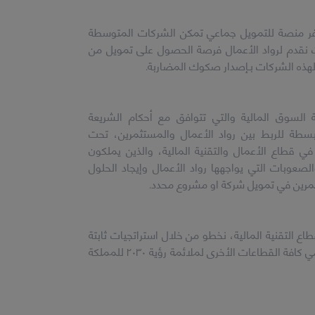
فر منصة للتمويل جماعي تمكن الشركات المتوسطة
ث نقدم لرواد الأعمال فرصة الحصول على تمويل من
هذه الشركات بـإصدار صكوك المضاربة.
 السوق المالية والتي تتوافق مع أحكام الشريعة
مبسطة للربط بين رواد الأعمال والمستثمرين، تحت
طاع الأعمال والتقنية المالية، والذين يملكون
صعوبات التي يواجهها رواد الأعمال وإيجاد الحلول
ثمرين في تمويل شركة او مشروع محدد.
ع التقنية المالية، نخطو من خلال استراتجيات ثابتة
لتطوير تقنياتتا تماشيا مع سرعة تنامي كافة القطاعات الأخرى لملائمة رؤية ٢٠٣٠ للمملكة