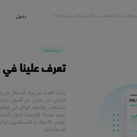
رفة
الأسئلة الشائعة
اتصل بنا
الشريعة
المدونات
English
دخول
عن مضاربة
تعرف علينا في
يبحث العديد من رواد الأعمال على 
التخلي عن بعض من أصول شركاته
الشركات. والتطور الهائل في قطاع 
توفير منصة إلكترونية تمكن أصح
رؤوس الأموال و المستثمرين الراغ
الاستثمارية.