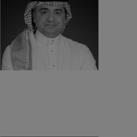
أ. ممدوح طنطاوي