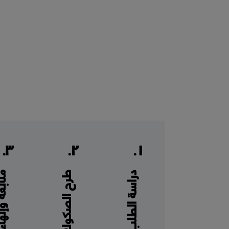
٣.
٢.
١.
دراسة الطلب
طرح الصكوك
متابعة وإنها